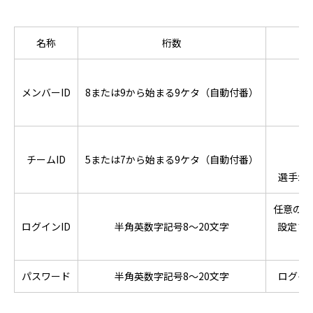
名称
桁数
メンバーID
8または9から始まる9ケタ（自動付番）
チームID
5または7から始まる9ケタ（自動付番）
選手が
任意のロ
ログインID
半角英数字記号8～20文字
設定さ
入
パスワード
半角英数字記号8～20文字
ログイ