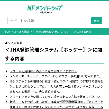
検索
TOP
よくある質問
＜JHA登録管理システム【ホッケー】＞に関する内容
よくある質問
＜JHA登録管理システム【ホッケー】＞に関
する内容
システム利用料はどのように定められていますか？
メンバーID、チームID、ログインID、パスワードの違いはなんですか。
旧システムからの情報の引継ぎ（初回ログイン操作）のSTEP1で情報を
入力し次に進もうとしても、『入力内容と一致するメンバーが見つかり
ません』と表示され、先に進めません。
スマートフォンを使用していない場合の支払い方法を教えてください。
新規チームを作成しましたが、構成員代理登録申請画面で「メンバーを
検索する」ボタンが出てこないのですが、なぜでしょうか。既存チーム