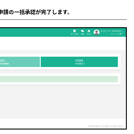
申請の一括承認が完了
します。